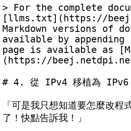
> For the complete docu
[llms.txt](https://beej
Markdown versions of do
available by appending 
page is available as [M
(https://beej.netdpi.ne
# 4. 從 IPv4 移植為 IPv6

「可是我只想知道要怎麼改程式碼
了！快點告訴我！」
