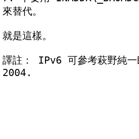
來替代。

就是這樣。

譯註： IPv6 可參考萩野純一郎