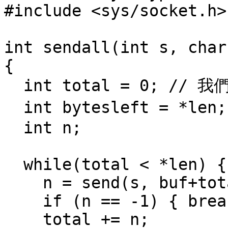
#include <sys/socket.h>

int sendall(int s, char
{

  int total = 0; // 我們已經送出多少 bytes 的資料

  int bytesleft = *len; // 我們還有多少資料要送

  int n;

  while(total < *len) {

    n = send(s, buf+total, bytesleft, 0);

    if (n == -1) { break; }

    total += n;
