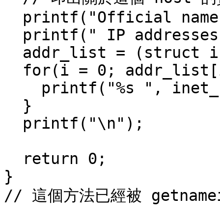
  printf("Official name is: %s\n", he->h_name);

  printf(" IP addresses: ");

  addr_list = (struct in_addr **)he->h_addr_list;

  for(i = 0; addr_list[i] != NULL; i++) {

    printf("%s ", inet_ntoa(*addr_list[i]));

  }

  printf("\n");

  return 0;

}

// 這個方法已經被 getnamei