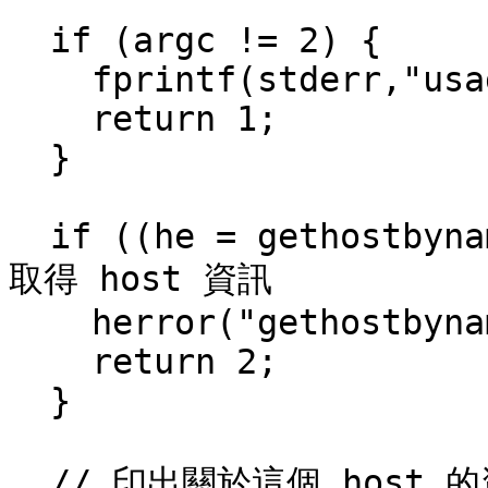
  if (argc != 2) {

    fprintf(stderr,"usage: ghbn hostname\n");

    return 1;

  }

  if ((he = gethostbyname(argv[1])) == NULL) { // 
取得 host 資訊

    herror("gethostbyname");

    return 2;

  }

  // 印出關於這個 host 的資訊：
