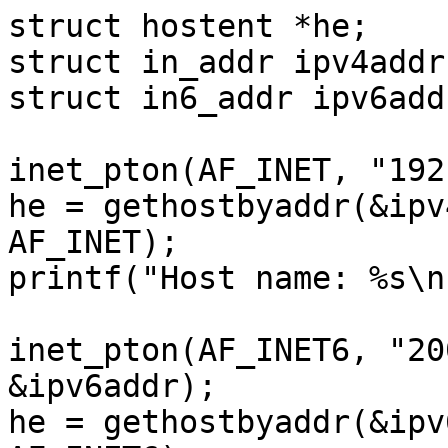
struct hostent *he;

struct in_addr ipv4addr;
struct in6_addr ipv6addr
inet_pton(AF_INET, "192
he = gethostbyaddr(&ipv
AF_INET);

printf("Host name: %s\n
inet_pton(AF_INET6, "20
&ipv6addr);

he = gethostbyaddr(&ipv