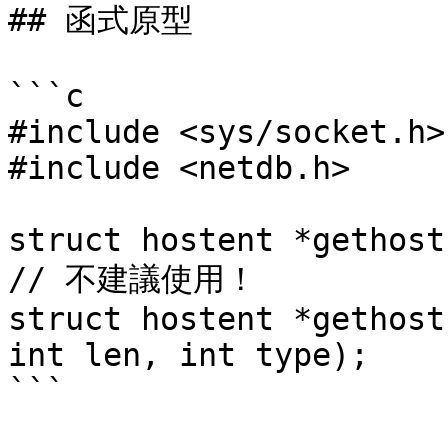
## 函式原型

```c

#include <sys/socket.h>

#include <netdb.h>

struct hostent *gethost
// 不建議使用！

struct hostent *gethost
int len, int type);

```
