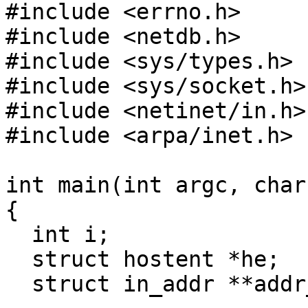
#include <errno.h>

#include <netdb.h>

#include <sys/types.h>

#include <sys/socket.h>

#include <netinet/in.h>

#include <arpa/inet.h>

int main(int argc, char
{

  int i;

  struct hostent *he;

  struct in_addr **addr_list;
