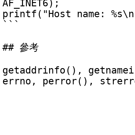
AF_INET6);

printf("Host name: %s\n
```

## 參考

getaddrinfo(), getnamei