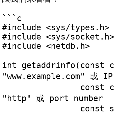
```c

#include <sys/types.h>

#include <sys/socket.h>

#include <netdb.h>

int getaddrinfo(const 
"www.example.com" 或 IP

                const char *service, // 例如： 
"http" 或 port number

                const struct addrinfo *hints,
