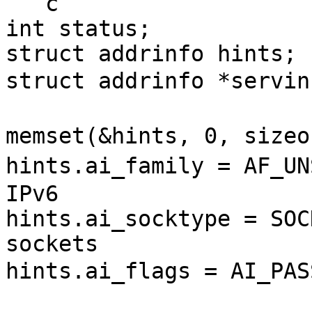
```c

int status;

struct addrinfo hints;

struct addrinfo *serv
memset(&hints, 0, size
hints.ai_family = AF_
IPv6

hints.ai_socktype = SOC
sockets

hints.ai_flags = AI_P