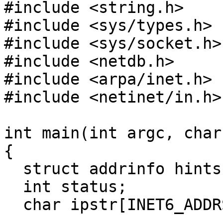
#include <string.h>

#include <sys/types.h>

#include <sys/socket.h>

#include <netdb.h>

#include <arpa/inet.h>

#include <netinet/in.h>

int main(int argc, char
{

  struct addrinfo hints, *res, *p;

  int status;

  char ipstr[INET6_ADDRSTRLEN];
