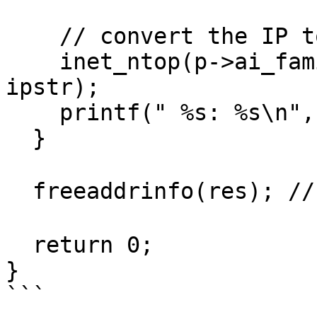
    // convert the IP to a string and print it:

    inet_ntop(p->ai_family, addr, ipstr, sizeof 
ipstr);

    printf(" %s: %s\n", ipver, ipstr);

  }

  freeaddrinfo(res); // 釋放鏈結串列

  return 0;

}

```
