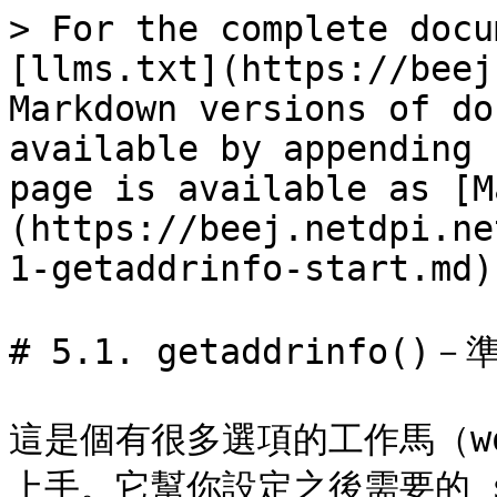
> For the complete docu
[llms.txt](https://beej
Markdown versions of do
available by appending 
page is available as [M
(https://beej.netdpi.ne
1-getaddrinfo-start.md).
# 5.1. getaddrinfo()
這是個有很多選項的工作馬（wo
上手。它幫你設定之後需要的 st