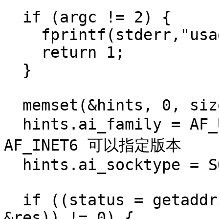
  if (argc != 2) {

    fprintf(stderr,"usage: showip hostname\n");

    return 1;

  }

  memset(&hints, 0, sizeof hints);

  hints.ai_family = AF_UNSPEC; // AF_INET 或 
AF_INET6 可以指定版本

  hints.ai_socktype = SOCK_STREAM;

  if ((status = getaddrinfo(argv[1], NULL, &hints, 
&res)) != 0) {
