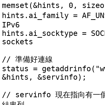
memset(&hints, 0, size
hints.ai_family = AF_
IPv6

hints.ai_socktype = SOC
sockets

// 準備好連線

status = getaddrinfo("w
&hints, &servinfo);

// servinfo 現在指向有一個
結串列
