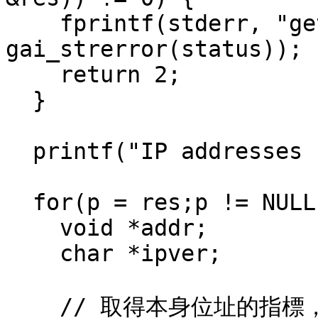
    fprintf(stderr, "getaddrinfo: %s\n", 
gai_strerror(status));

    return 2;

  }

  printf("IP addresses for %s:\n\n", argv[1]);

  for(p = res;p != NULL; p = p->ai_next) {

    void *addr;

    char *ipver;

    // 取得本身位址的指標，
