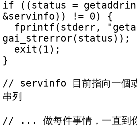
if ((status = getaddrin
&servinfo)) != 0) {

  fprintf(stderr, "getaddrinfo error: %s\n", 
gai_strerror(status));

  exit(1);

}

// servinfo 目前指向一個或
串列

// ... 做每件事情，一直到你不