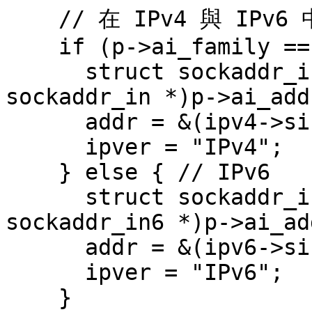
    // 在 IPv4 與 IPv6 中的欄位不同：

    if (p->ai_family == AF_INET) { // IPv4

      struct sockaddr_in *ipv4 = (struct 
sockaddr_in *)p->ai_addr
      addr = &(ipv4->sin_addr);

      ipver = "IPv4";

    } else { // IPv6

      struct sockaddr_in6 *ipv6 = (struct 
sockaddr_in6 *)p->ai_add
      addr = &(ipv6->sin6_addr);

      ipver = "IPv6";

    }
